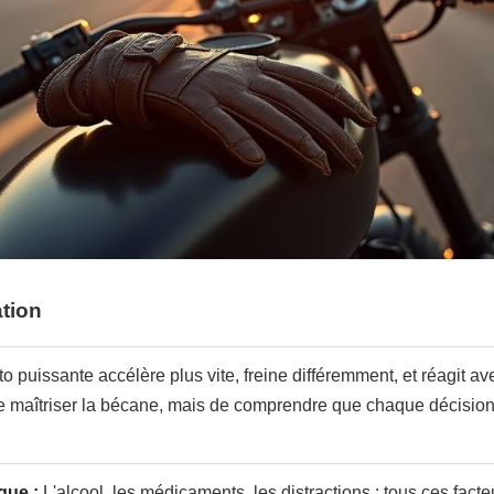
ation
 puissante accélère plus vite, freine différemment, et réagit avec
de maîtriser la bécane, mais de comprendre que chaque décisi
que :
L'alcool, les médicaments, les distractions : tous ces fac