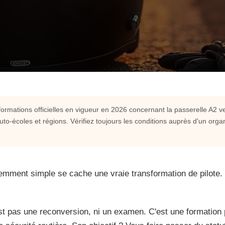
nformations officielles en vigueur en 2026 concernant la passerelle A2 ver
auto-écoles et régions. Vérifiez toujours les conditions auprès d'un or
vers A : ce qu'il faut
mment simple se cache une vraie transformation de pilote. E
ans restriction ? En 2026, la
rvenir. Pas d'examen stressant, juste
st pas une reconversion, ni un examen. C'est une formation p
rs des machines "full power".