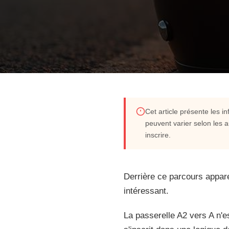
MOTO & PERMIS
Cet article présente les i
peuvent varier selon les 
La passerelle moto A2 
inscrire.
savoir en 2026
Derrière ce parcours appare
intéressant.
Vous rêvez de libérer toute la puissance d'une moto s
passerelle A2 vers A est l'unique clé légale pour y pa
La passerelle A2 vers A n'e
une formation de 7 heures pour basculer dans l'unive