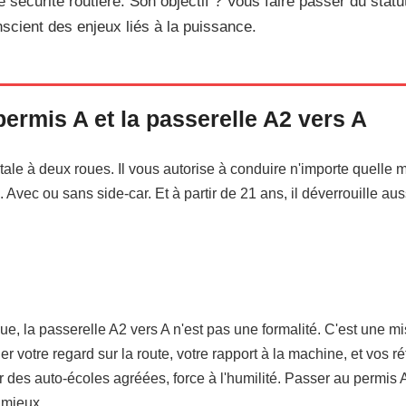
e sécurité routière. Son objectif ? Vous faire passer du statu
scient des enjeux liés à la puissance.
permis A et la passerelle A2 vers A
totale à deux roues. Il vous autorise à conduire n'importe quelle 
Avec ou sans side-car. Et à partir de 21 ans, il déverrouille aus
e, la passerelle A2 vers A n'est pas une formalité. C'est une m
er votre regard sur la route, votre rapport à la machine, et vos ré
 des auto-écoles agréées, force à l'humilité. Passer au permis A,
 mieux.