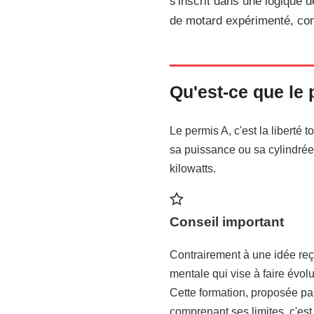
s'inscrit dans une logique d
de motard expérimenté, con
Juillet 2026
12 min de lecture
Qu'est-ce que le 
Le permis A, c'est la liberté 
sa puissance ou sa cylindrée. 
kilowatts.
Conseil important
Contrairement à une idée reçu
mentale qui vise à faire évolu
Cette formation, proposée par
comprenant ses limites, c'est