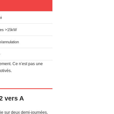
oi
cles >15kW
/annulation
e
lement. Ce n'est pas une
otivés.
2 vers A
tie sur deux demi-journées.