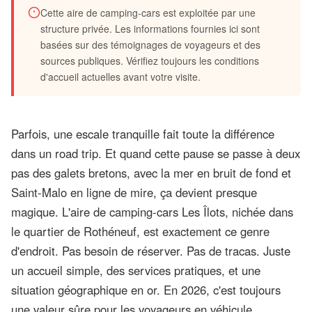
Cette aire de camping-cars est exploitée par une
Découvrez l'aire de camping-cars Les Îlots
structure privée. Les informations fournies ici sont
basées sur des témoignages de voyageurs et des
à Saint-Malo
sources publiques. Vérifiez toujours les conditions
d'accueil actuelles avant votre visite.
Juin 2026
12 min de lecture
Parfois, une escale tranquille fait toute la différence
dans un road trip. Et quand cette pause se passe à deux
pas des galets bretons, avec la mer en bruit de fond et
Saint-Malo en ligne de mire, ça devient presque
magique. L'aire de camping-cars Les Îlots, nichée dans
le quartier de Rothéneuf, est exactement ce genre
d'endroit. Pas besoin de réserver. Pas de tracas. Juste
un accueil simple, des services pratiques, et une
situation géographique en or. En 2026, c'est toujours
une valeur sûre pour les voyageurs en véhicule