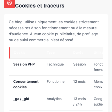
Cookies et traceurs
Ce blog utilise uniquement les cookies strictement
nécessaires à son fonctionnement ou à la mesure
d'audience. Aucun cookie publicitaire, de profilage
ou de suivi commercial n'est déposé.
Cookie
Type
Durée
Utilité
Session PHP
Technique
Session
Fonctionn
formulaire
Consentement
Fonctionnel
12 mois
Mémorisati
cookies
choix sur l
_ga / _gid
Analytics
13 mois
Google Anal
/ 24h
audience 