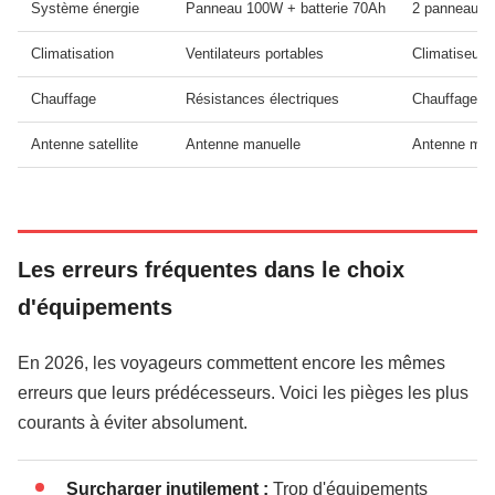
Système énergie
Panneau 100W + batterie 70Ah
2 panneaux 
Climatisation
Ventilateurs portables
Climatiseur 
Chauffage
Résistances électriques
Chauffage g
Antenne satellite
Antenne manuelle
Antenne mot
Les erreurs fréquentes dans le choix
d'équipements
En 2026, les voyageurs commettent encore les mêmes
erreurs que leurs prédécesseurs. Voici les pièges les plus
courants à éviter absolument.
Surcharger inutilement :
Trop d'équipements