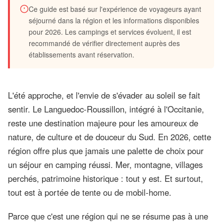
Ce guide est basé sur l'expérience de voyageurs ayant
Planifier ses vacances en camping dans le
séjourné dans la région et les informations disponibles
pour 2026. Les campings et services évoluent, il est
Languedoc-Roussillon
recommandé de vérifier directement auprès des
établissements avant réservation.
Été 2026
16 min de lecture
5 régions à explorer
L'été approche, et l'envie de s'évader au soleil se fait
sentir. Le Languedoc-Roussillon, intégré à l'Occitanie,
reste une destination majeure pour les amoureux de
nature, de culture et de douceur du Sud. En 2026, cette
région offre plus que jamais une palette de choix pour
un séjour en camping réussi. Mer, montagne, villages
perchés, patrimoine historique : tout y est. Et surtout,
tout est à portée de tente ou de mobil-home.
Parce que c'est une région qui ne se résume pas à une