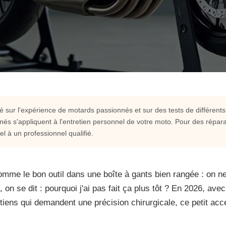
é sur l'expérience de motards passionnés et sur des tests de différent
nnés s'appliquent à l'entretien personnel de votre moto. Pour des répara
'atelier moto : le guide
 à un professionnel qualifié.
t comme le bon outil dans une boîte à gants bien rangée : on 
à, on se dit : pourquoi j'ai pas fait ça plus tôt ? En 2026, av
éale pour l'entretien et la réparation
tiens qui demandent une précision chirurgicale, ce petit acc
pes.