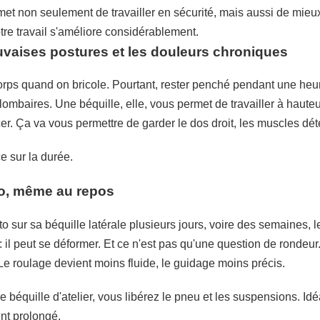
t non seulement de travailler en sécurité, mais aussi de mieux 
otre travail s'améliore considérablement.
auvaises postures et les douleurs chroniques
ps quand on bricole. Pourtant, rester penché pendant une heur
s lombaires. Une béquille, elle, vous permet de travailler à hau
er. Ça va vous permettre de garder le dos droit, les muscles déten
ce sur la durée.
to, même au repos
 sur sa béquille latérale plusieurs jours, voire des semaines, l
: il peut se déformer. Et ce n'est pas qu'une question de ronde
 Le roulage devient moins fluide, le guidage moins précis.
 béquille d'atelier, vous libérez le pneu et les suspensions. Idé
nt prolongé.