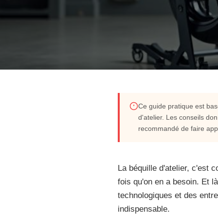
AUTO & MOTO
Ce guide pratique est bas
d'atelier. Les conseils do
Choisir une béquille d
recommandé de faire appel
pratique
La béquille d'atelier, c'es
fois qu'on en a besoin. Et l
Découvrez comment choisir la béquille d'atelier moto id
technologiques et des entre
de votre deux-roues en toute sécurité. Conseils et ty
indispensable.