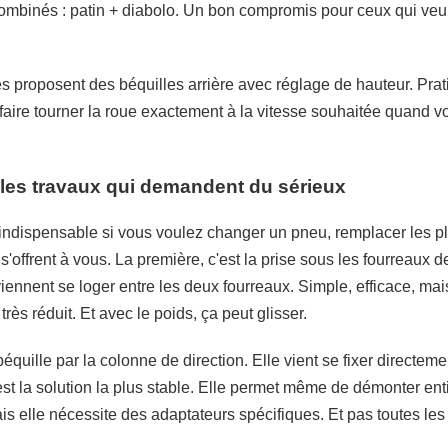
combinés : patin + diabolo. Un bon compromis pour ceux qui veu
 proposent des béquilles arrière avec réglage de hauteur. Prati
ur faire tourner la roue exactement à la vitesse souhaitée quand v
 les travaux qui demandent du sérieux
 indispensable si vous voulez changer un pneu, remplacer les pl
s'offrent à vous. La première, c'est la prise sous les fourreaux 
ennent se loger entre les deux fourreaux. Simple, efficace, mais a
très réduit. Et avec le poids, ça peut glisser.
équille par la colonne de direction. Elle vient se fixer directeme
est la solution la plus stable. Elle permet même de démonter ent
ais elle nécessite des adaptateurs spécifiques. Et pas toutes le