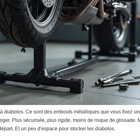
 à diabolos. Ce sont des embouts métalliques que vous fixez une 
y loger. Plus sécurisée, plus rigide, moins de risque de glissade
épart. Et un peu d'espace pour stocker les diabolos.