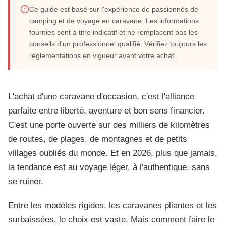
Ce guide est basé sur l'expérience de passionnés de
Choisir sa caravane d'occasion : le guide
camping et de voyage en caravane. Les informations
fournies sont à titre indicatif et ne remplacent pas les
complet pour 2026
conseils d'un professionnel qualifié. Vérifiez toujours les
réglementations en vigueur avant votre achat.
Mai 2026
16 min de lecture
Guide d'achat
L'achat d'une caravane d'occasion, c'est l'alliance
parfaite entre liberté, aventure et bon sens financier.
C'est une porte ouverte sur des milliers de kilomètres
de routes, de plages, de montagnes et de petits
villages oubliés du monde. Et en 2026, plus que jamais,
la tendance est au voyage léger, à l'authentique, sans
se ruiner.
Entre les modèles rigides, les caravanes pliantes et les
surbaissées, le choix est vaste. Mais comment faire le