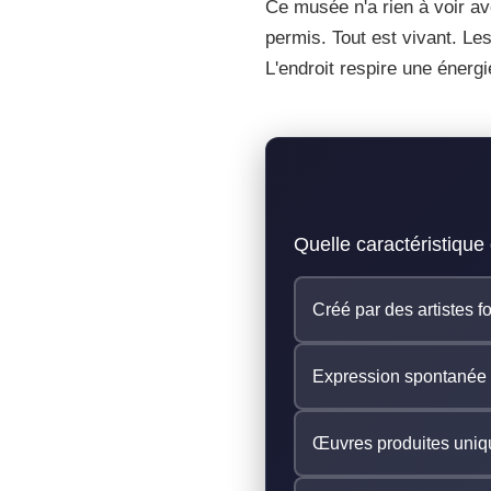
Ce musée n'a rien à voir ave
Juin 2026
15 min de lecture
21 ans de création
permis. Tout est vivant. Les
L'endroit respire une énerg
Quelle caractéristique 
Créé par des artistes f
Expression spontanée s
Œuvres produites uni