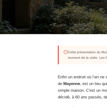
CULTURE & ART BRUT
Cette présentation du Musé
moment de la visite. Les h
Découvrez le musée Ro
d'œuvre d'art brut e
Enfin un endroit où l'art n
de
Mayenne
, est un lieu q
simple maison. C'est un mo
Plongez dans l'univers mystique de Robert Tatin, un a
décidé, à 60 ans passés, d
maison en une œuvre d'art monumentale unique en s