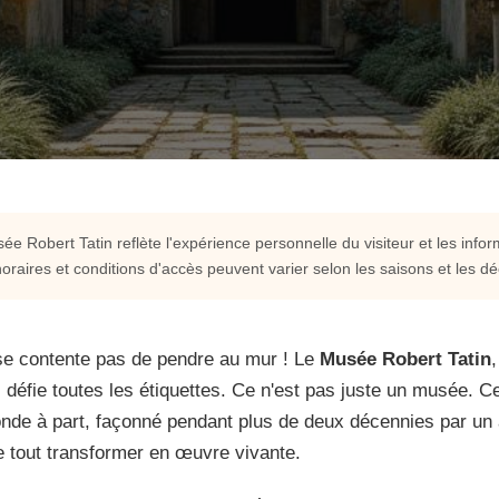
e Robert Tatin reflète l'expérience personnelle du visiteur et les info
oraires et conditions d'accès peuvent varier selon les saisons et les dé
bert Tatin : un chef-
n Mayenne
e se contente pas de pendre au mur ! Le
Musée Robert Tatin
ui défie toutes les étiquettes. Ce n'est pas juste un musée. 
nde à part, façonné pendant plus de deux décennies par un a
rtiste visionnaire qui a transformé sa
e tout transformer en œuvre vivante.
on genre.