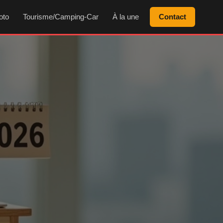
oto
Tourisme/Camping-Car
À la une
Contact