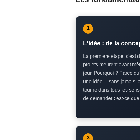
1
L'idée : de la conce
La première étape, c'est d
projets meurent avant mêm
jour. Pourquoi ? Parce qu
une idée… sans jamais la 
tourne dans tous les sens,
de demander : est-ce que 
3