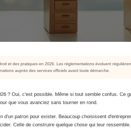
 droit et des pratiques en 2026. Les réglementations évoluent régulièreme
ormations auprès des services officiels avant toute démarche.
ur devenir un
ce en 2026
026 ? Oui, c'est possible. Même si tout semble confus. Ce g
 pour que vous avanciez sans tourner en rond.
 Même si tout semble confus. Ce
n d'un patron pour exister. Beaucoup choisissent d'entrepre
pour que vous avanciez sans tourner
décider. Celle de construire quelque chose qui leur ressembl