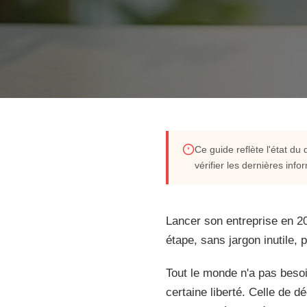
ENTREPRENEURIAT & CRÉATION D'ENTREPRISE
Ce guide reflète l'état du
vérifier les dernières inf
Le guide essentiel po
entrepreneur en Fran
Lancer son entreprise en 2
étape, sans jargon inutile,
Lancer son entreprise en 2026 ? Oui, c'est possible.
Tout le monde n'a pas besoi
guide décortique chaque étape, sans jargon inutile, 
certaine liberté. Celle de 
en rond.