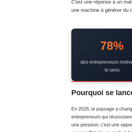
C'est une réponse à un mala
une machine à générer du ch
Juin 2026
22 min de lecture
Guide complet
78%
des entrepreneurs motiv
le sens
Pourquoi se lance
En 2026, le paysage a changé. 
entrepreneurs qui réussissent
une pression, c'est une oppor