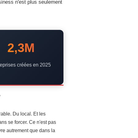
usiness n'est plus seulement
2,3M
reprises créées en 2025
?
able. Du local. Et les
ns se forcer. Ce n'est pas
vivre autrement que dans la