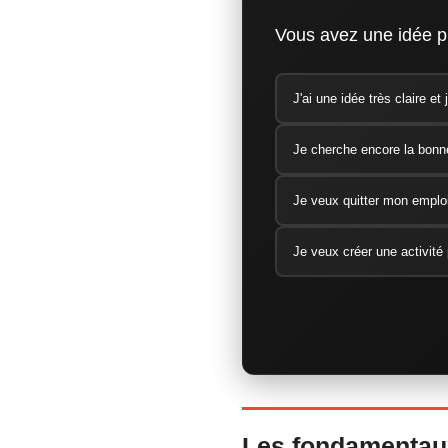
Vous avez une idée p
J'ai une idée très claire e
Je cherche encore la bonn
Je veux quitter mon emploi
Je veux créer une activité 
Les fondamentaux