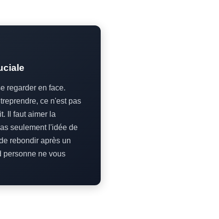
uciale
se regarder en face.
reprendre, ce n'est pas
t. Il faut aimer la
as seulement l'idée de
e de rebondir après un
d personne ne vous