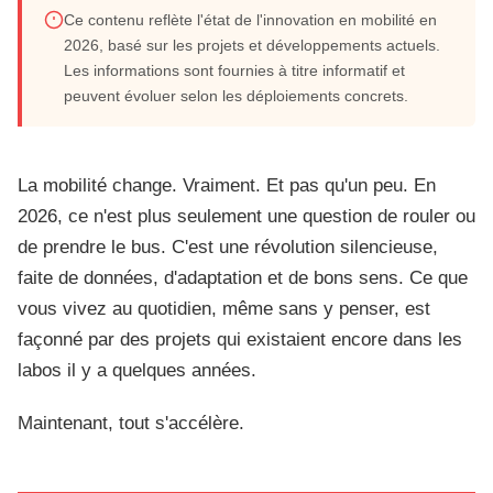
Ce contenu reflète l'état de l'innovation en mobilité en
Quelles innovations transforment la
2026, basé sur les projets et développements actuels.
Les informations sont fournies à titre informatif et
mobilité en 2026 ?
peuvent évoluer selon les déploiements concrets.
Juin 2026
22 min de lecture
7 innovations clés
La mobilité change. Vraiment. Et pas qu'un peu. En
2026, ce n'est plus seulement une question de rouler ou
de prendre le bus. C'est une révolution silencieuse,
faite de données, d'adaptation et de bons sens. Ce que
vous vivez au quotidien, même sans y penser, est
façonné par des projets qui existaient encore dans les
labos il y a quelques années.
Maintenant, tout s'accélère.