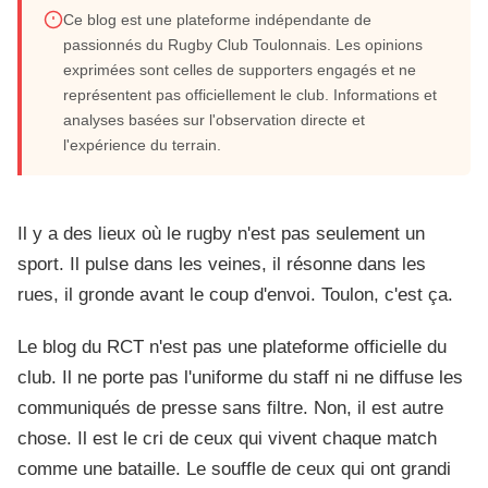
Ce blog est une plateforme indépendante de
Le blog du RCT : toute l'actualité des
passionnés du Rugby Club Toulonnais. Les opinions
exprimées sont celles de supporters engagés et ne
Rouge et Noir en 2026
représentent pas officiellement le club. Informations et
analyses basées sur l'observation directe et
Mai 2026
l'expérience du terrain.
15 min de lecture
Passion sans limite
Il y a des lieux où le rugby n'est pas seulement un
sport. Il pulse dans les veines, il résonne dans les
rues, il gronde avant le coup d'envoi. Toulon, c'est ça.
Le blog du RCT n'est pas une plateforme officielle du
club. Il ne porte pas l'uniforme du staff ni ne diffuse les
communiqués de presse sans filtre. Non, il est autre
chose. Il est le cri de ceux qui vivent chaque match
comme une bataille. Le souffle de ceux qui ont grandi