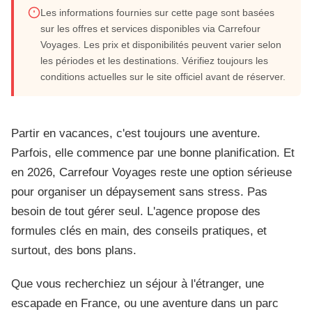
Les informations fournies sur cette page sont basées
Organiser son voyage avec Carrefour
sur les offres et services disponibles via Carrefour
Voyages. Les prix et disponibilités peuvent varier selon
Voyages : astuces et bons plans
les périodes et les destinations. Vérifiez toujours les
conditions actuelles sur le site officiel avant de réserver.
Juin 2026
16 min de lecture
Partir en vacances, c'est toujours une aventure.
Parfois, elle commence par une bonne planification. Et
en 2026, Carrefour Voyages reste une option sérieuse
pour organiser un dépaysement sans stress. Pas
besoin de tout gérer seul. L'agence propose des
formules clés en main, des conseils pratiques, et
surtout, des bons plans.
Que vous recherchiez un séjour à l'étranger, une
escapade en France, ou une aventure dans un parc