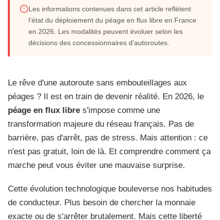
Les informations contenues dans cet article reflètent
Le péage sans barrière simplifie-t-il
l'état du déploiement du péage en flux libre en France
en 2026. Les modalités peuvent évoluer selon les
vraiment nos trajets ?
décisions des concessionnaires d'autoroutes.
Mai 2026
15 min de lecture
Le rêve d'une autoroute sans embouteillages aux
péages ? Il est en train de devenir réalité. En 2026, le
péage en flux libre
s'impose comme une
transformation majeure du réseau français. Pas de
barrière, pas d'arrêt, pas de stress. Mais attention : ce
n'est pas gratuit, loin de là. Et comprendre comment ça
marche peut vous éviter une mauvaise surprise.
Cette évolution technologique bouleverse nos habitudes
de conducteur. Plus besoin de chercher la monnaie
exacte ou de s'arrêter brutalement. Mais cette liberté