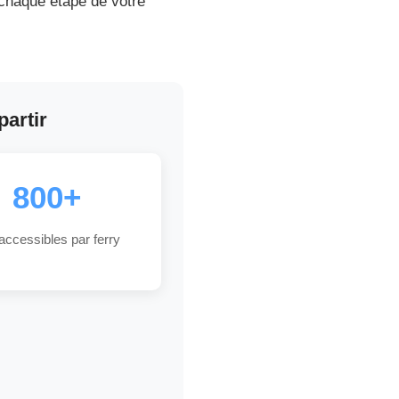
chaque étape de votre
partir
800+
 accessibles par ferry