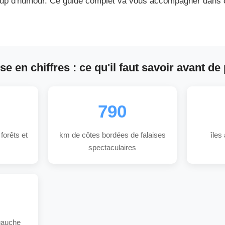
coup d'humour. Ce guide complet va vous accompagner dans 
e en chiffres : ce qu'il faut savoir avant de 
790
 forêts et
km de côtes bordées de falaises
îles
spectaculaires
gauche