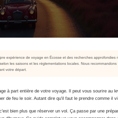
ropre expérience de voyage en Écosse et des recherches approfondies
 selon les saisons et les réglementations locales. Nous recommandons to
p en Écosse : nos
ant votre départ.
e à part entière de votre voyage. Il peut vous sourire au lev
er de feu le soir. Autant dire qu'il faut le prendre comme il vi
nt priorité, où le ciel change
 dévoile un château fantomatique ou
c'est bien plus que réserver un vol. Ça passe par une prépar
uvage n'a jamais été aussi