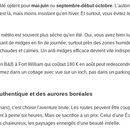
lité optent pour
mai-juin
ou
septembre-début octobre
. L'autom
est là, mais moins insistant qu'en hiver. Et surtout, vous évitez le
 météo est souvent plus sèche qu'en été. Oui, vous avez bien lu
ssant de midges en fin de journée, surtout près des zones humid
 chaudes et calmes. Un anti-midges efficace devient vite indisp
Un B&B à Fort William qui coûtait 180 € en août peut redescendr
rmez dans un cottage avec vue sur un loch, pas dans un parking
authentique et des aurores boréales
s), c'est choisir l'aventure brute. Les routes peuvent être coupé
nt à peine six heures. Mais ce sacrifice a un prix. Celui d'une 
bs chaleureux, les paysages enneigés d'une beauté irréelle.