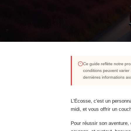
VOYAGE & ROAD TRIP
Ce guide reflète notre p
conditions peuvent varier
Préparer son road tri
dernières informations av
conseils essentiels
L'Écosse, c'est un personnag
midi, et vous offrir un couch
L'Écosse vous appelle. C'est ce pays où les moutons o
d'humeur toutes les dix minutes, et où chaque virage
Pour réussir son aventure, 
un loch figé comme un miroir. En 2026, cette terre sa