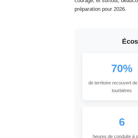
courage, et surtout, beau
accessible, ni aussi fascinante.
préparation pour 2026.
Mai 2026
16 min de lecture
Guide complet
Écoss
70%
de territoire recouvert de
tourbières
6
heures de conduite à 