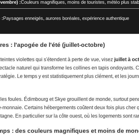
vembre) :
Couleurs magnifiques, moins de touristes, météo plus stab
 :
Paysages enneigés, aurores boréales, expérience authentique
es : l'apogée de l'été (juillet-octobre)
teintes violettes qui s'étendent à perte de vue, visez
juillet à o
ectacle naturel qui transforme les collines en tapis ondoyants. 
ratégie. Le temps y est statistiquement plus clément, et les jou
re les foules. Édimbourg et Skye grouillent de monde, surtout pe
te-monnaie. Certains hébergements coûtent deux fois plus cher
tagne. En particulier sur la côte ouest, où les logements sont 
emps : des couleurs magnifiques et moins de mo