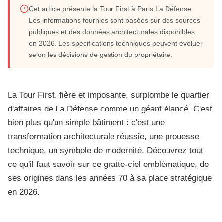
Cet article présente la Tour First à Paris La Défense.
La Tour First à Paris La Défense : tout
Les informations fournies sont basées sur des sources
publiques et des données architecturales disponibles
savoir sur ce géant
en 2026. Les spécifications techniques peuvent évoluer
selon les décisions de gestion du propriétaire.
Juillet 2026
12 min de lecture
231 mètres
La Tour First, fière et imposante, surplombe le quartier
d'affaires de La Défense comme un géant élancé. C'est
bien plus qu'un simple bâtiment : c'est une
transformation architecturale réussie, une prouesse
technique, un symbole de modernité. Découvrez tout
ce qu'il faut savoir sur ce gratte-ciel emblématique, de
ses origines dans les années 70 à sa place stratégique
en 2026.