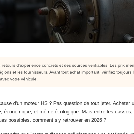
retours d'expérience concrets et des sources vérifiables. Les prix ment
égions et les fournisseurs. Avant tout achat important, vérifiez toujours 
ccasion en France :
 avec votre véhicule.
cause d'un moteur HS ? Pas question de tout jeter. Acheter 
nte, économique, et même écologique. Mais entre les casses, 
 question de tout jeter. Acheter un
ques possibles, comment s'y retrouver en 2026 ?
e, économique, et même écologique.
nnels et les arnaques possibles,