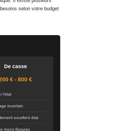
que. Il existe plusieurs
s besoins selon votre budget
De casse
200 € - 800 €
 l'état
age incertain
llement excellent état
e micro-fissures