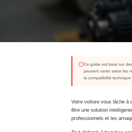
AUTO & MÉCANIQUE
Ce guide est basé sur des 
peuvent varier selon les r
Acheter un moteur d'o
la compatibilité technique
guide et conseils
Votre voiture vous lâche à 
être une solution intellige
Votre voiture vous lâche à cause d'un moteur HS ? Pas
professionnels et les arna
moteur d'occasion peut être une solution intelligent
Mais entre les casses, les plateformes, les professio