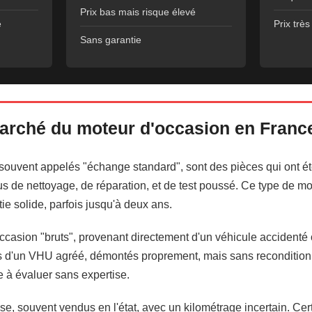
Prix bas mais risque élevé
e
Prix très 
Sans garantie
arché du moteur d'occasion en Franc
souvent appelés "échange standard", sont des pièces qui ont é
sus de nettoyage, de réparation, et de test poussé. Ce type de mo
e solide, parfois jusqu'à deux ans.
ccasion "bruts", provenant directement d'un véhicule accidenté
sés d'un VHU agréé, démontés proprement, mais sans recondition
ile à évaluer sans expertise.
se, souvent vendus en l'état, avec un kilométrage incertain. Cert