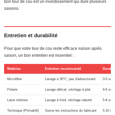
bon tour de cou est un investissement qui dure plusieurs
saisons.
Entretien et durabilité
Pour que votre tour de cou reste efficace saison après
saison, un bon entretien est essentiel :
Matériau
Entretien recommandé
Durabil
Microfibre
Lavage à 30°C, pas d'adoucissant
3-5 sai
Polaire
Lavage délicat, séchage à plat
4-6 sai
Laine mérinos
Lavage à froid, séchage naturel
5-8 sai
Technique (Primaloft)
Suivre les instructions du fabricant
5-10 sa