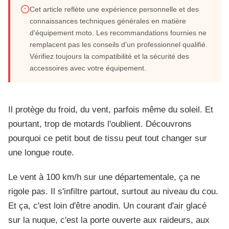
Cet article reflète une expérience personnelle et des
Un tour de cou pour la moto : l'accessoire
connaissances techniques générales en matière
d'équipement moto. Les recommandations fournies ne
indispensable ?
remplacent pas les conseils d'un professionnel qualifié.
Vérifiez toujours la compatibilité et la sécurité des
Juin 2026
accessoires avec votre équipement.
12 min de lecture
Il protège du froid, du vent, parfois même du soleil. Et
pourtant, trop de motards l'oublient. Découvrons
pourquoi ce petit bout de tissu peut tout changer sur
une longue route.
Le vent à 100 km/h sur une départementale, ça ne
rigole pas. Il s'infiltre partout, surtout au niveau du cou.
Et ça, c'est loin d'être anodin. Un courant d'air glacé
sur la nuque, c'est la porte ouverte aux raideurs, aux